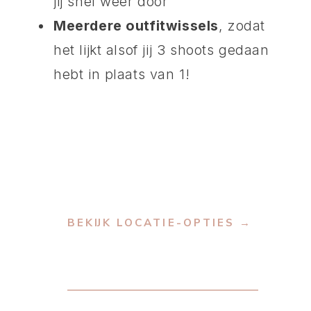
jij snel weer door
Meerdere outfitwissels
, zodat
het lijkt alsof jij 3 shoots gedaan
hebt in plaats van 1!
YES, DIT WIL IK!→
BEKIJK LOCATIE-OPTIES →