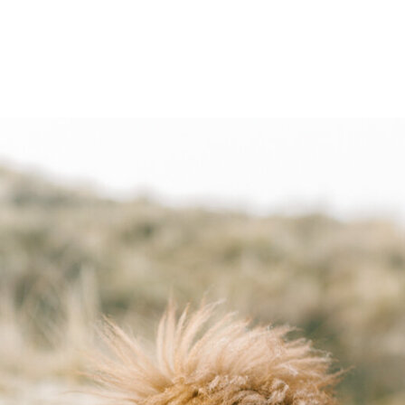
YES, DIT WIL IK!→