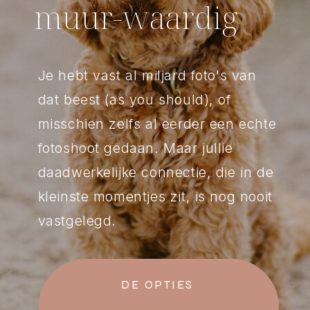
muur-waardig
Je hebt vast al miljard foto's van
dat beest (as you should), of
misschien zelfs al eerder een echte
fotoshoot gedaan. Maar jullie
daadwerkelijke connectie, die in de
kleinste momentjes zit, is nog nooit
vastgelegd.
DE OPTIES