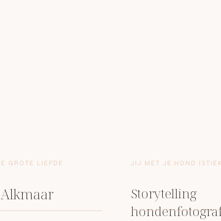
E GROTE LIEFDE
JIJ MET JE HOND (STIE
 Alkmaar
Storytelling
hondenfotogra