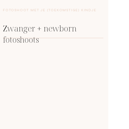
FOTOSHOOT MET JE (TOEKOMSTIGE) KINDJE
Zwanger + newborn
fotoshoots